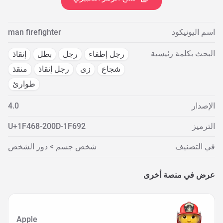
اسم اليونيكود
man firefighter
البحث بكلمة رئيسية
رجل إطفاء
رجل
بطل
إنقاذ
شجاع
زى
رجل إنقاذ
منقذ
طوارئ
الإصدار
4.0
الترميز
U+1F468-200D-1F692
في التصنيف
شخص جسم > دور الشخص
عرض في منصة أخرى
Apple