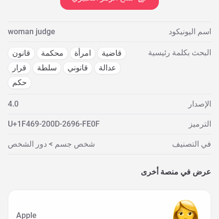
اسم اليونيكود
woman judge
البحث بكلمة رئيسية
قاضية
امرأة
محكمة
قانون
عدالة
قانوني
سلطة
قرار
حكم
الإصدار
4.0
الترميز
U+1F469-200D-2696-FE0F
في التصنيف
شخص جسم > دور الشخص
عرض في منصة أخرى
Apple