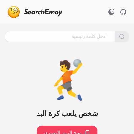
Search
for
Emoji,
Click
to
Copy
🤾
شخص يلعب كرة اليد
نسخ الرمز التعبيري