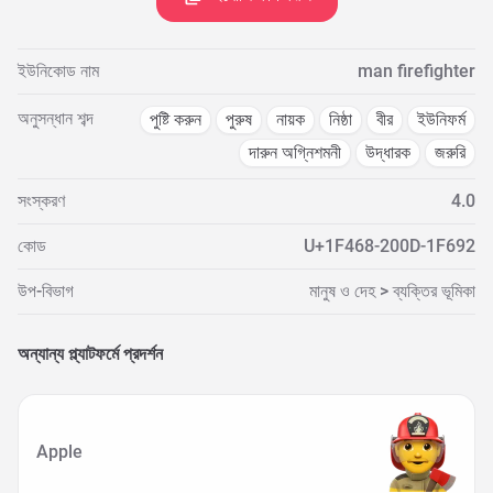
ইউনিকোড নাম
man firefighter
অনুসন্ধান শব্দ
পুষ্টি করুন
পুরুষ
নায়ক
নিষ্ঠা
বীর
ইউনিফর্ম
দারুন অগ্নিশমনী
উদ্ধারক
জরুরি
সংস্করণ
4.0
কোড
U+1F468-200D-1F692
উপ-বিভাগ
মানুষ ও দেহ > ব্যক্তির ভূমিকা
অন্যান্য প্ল্যাটফর্মে প্রদর্শন
Apple