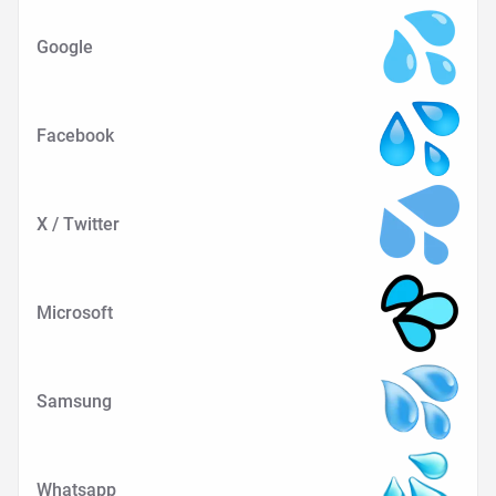
Google
Facebook
X / Twitter
Microsoft
Samsung
Whatsapp