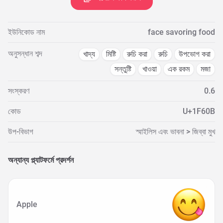
ইউনিকোড নাম
face savoring food
অনুসন্ধান শব্দ
খাদ্য
মিষ্টি
রুচি করা
রুচি
উপভোগ করা
সন্তুষ্টি
খাওয়া
এক রকম
মজা
সংস্করণ
0.6
কোড
U+1F60B
উপ-বিভাগ
স্মাইলিস এবং ভাবনা > জিব্বা মুখ
অন্যান্য প্ল্যাটফর্মে প্রদর্শন
Apple