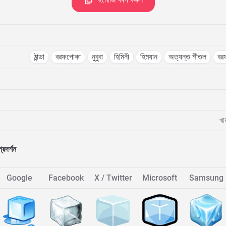
ঠান্ডা
বরফপোকা
নুবুবা
হিমিনী
হিমযান
অত্যন্ত শীতল
বরফ
খা
প্রদর্শন
Google
Facebook
X / Twitter
Microsoft
Samsung