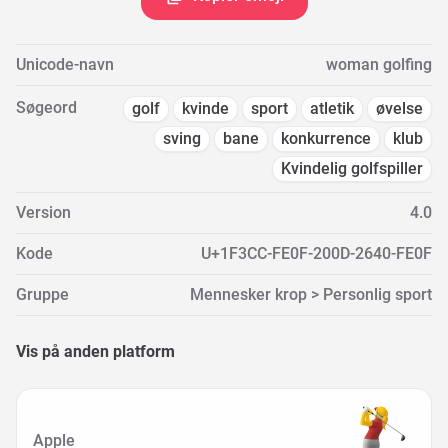
Unicode-navn
woman golfing
Søgeord
golf
kvinde
sport
atletik
øvelse
sving
bane
konkurrence
klub
Kvindelig golfspiller
Version
4.0
Kode
U+1F3CC-FE0F-200D-2640-FE0F
Gruppe
Mennesker krop > Personlig sport
Vis på anden platform
Apple