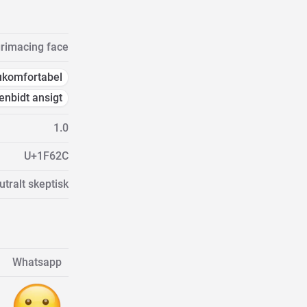
rimacing face
ukomfortabel
nbidt ansigt
1.0
U+1F62C
utralt skeptisk
Whatsapp