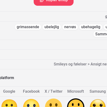
g
grimassende
ubelejlig
nervøs
ubehagelig
Samme
Smileys og følelser > Ansigt ne
platform
Google
Facebook
X / Twitter
Microsoft
Samsung