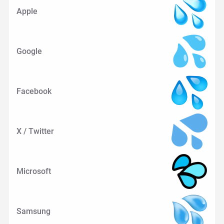
Apple
Google
Facebook
X / Twitter
Microsoft
Samsung