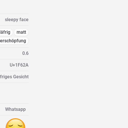
sleepy face
läfrig
matt
erschöpfung
0.6
U+1F62A
friges Gesicht
Whatsapp