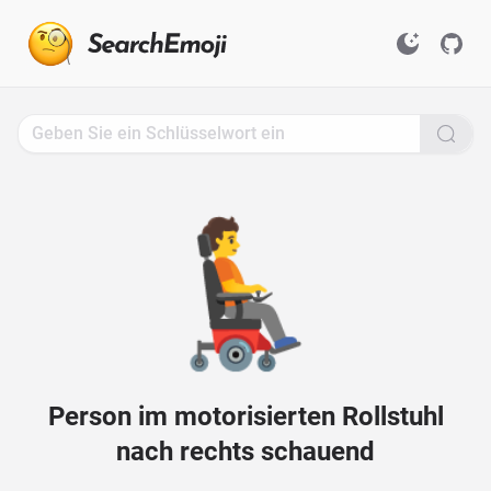
Search
for
Emoji,
Click
to
Copy
🧑‍🦼‍➡️
Person im motorisierten Rollstuhl
nach rechts schauend