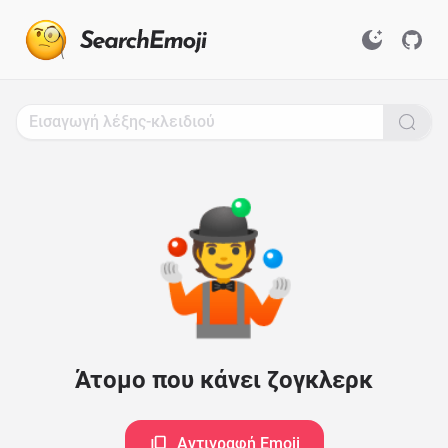
Search
for
Emoji,
Click
to
Copy
🤹
Άτομο που κάνει ζογκλερκ
Αντιγραφή Emoji