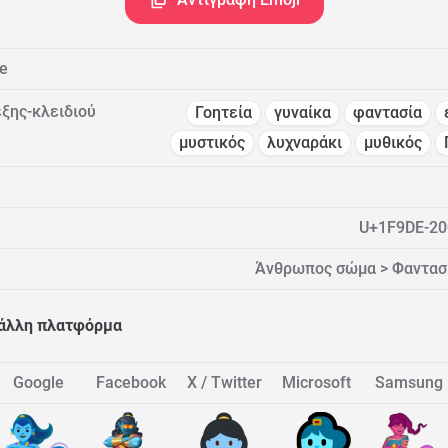
e
ξης-κλειδιού
Γοητεία
γυναίκα
φαντασία
μυστικός
λυχναράκι
μυθικός
U+1F9DE-20
Άνθρωπος σώμα > Φαντασί
 άλλη πλατφόρμα
Google
Facebook
X / Twitter
Microsoft
Samsung