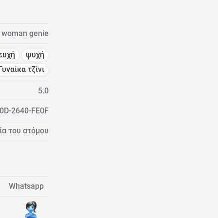
woman genie
ευχή
ψυχή
Γυναίκα τζίνι
5.0
0D-2640-FE0F
α του ατόμου
Whatsapp