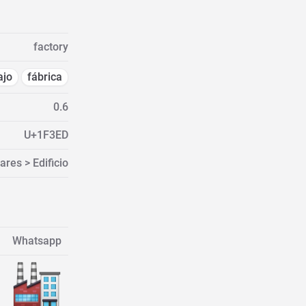
factory
ajo
fábrica
0.6
U+1F3ED
ares > Edificio
Whatsapp