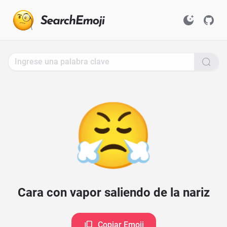
Search
for
Emoji,
Click
to
Copy
😤
Cara con vapor saliendo de la nariz
Copiar Emoji