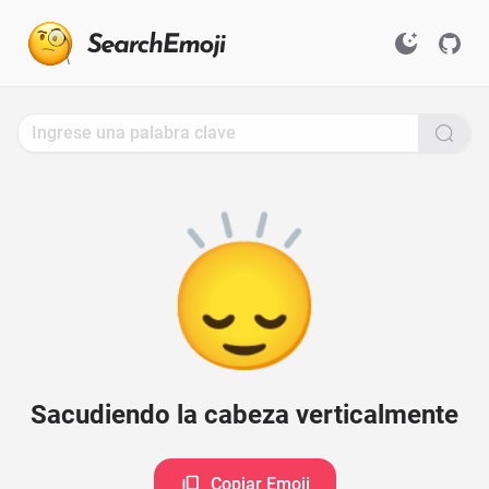
Search
for
Emoji,
Click
to
Copy
🙂‍↕️
Sacudiendo la cabeza verticalmente
Copiar Emoji