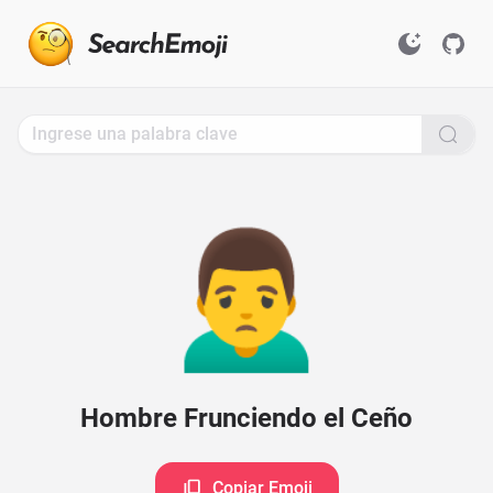
Search
for
Emoji,
Click
to
Copy
🙍‍♂️
Hombre Frunciendo el Ceño
Copiar Emoji