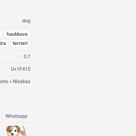
dog
haukkuva
ira
terrieri
0.7
U+1F415
onto > Nisäkäs
Whatsapp