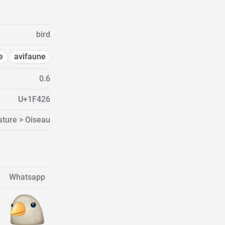
bird
e
avifaune
0.6
U+1F426
ature > Oiseau
Whatsapp