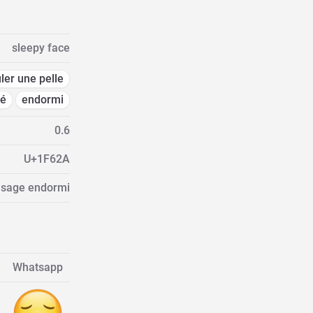
sleepy face
ler une pelle
sé
endormi
0.6
U+1F62A
Visage endormi
Whatsapp