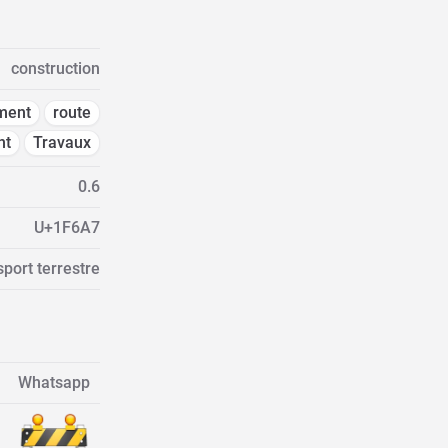
construction
ment
route
nt
Travaux
0.6
U+1F6A7
sport terrestre
Whatsapp