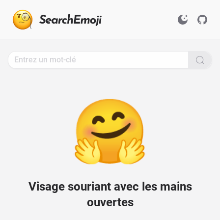
Search
for
Emoji,
Click
to
Copy
🤗
Visage souriant avec les mains
ouvertes