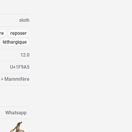
sloth
re
reposer
léthargique
12.0
U+1F9A5
e > Mammifère
Whatsapp