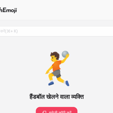
Search
for
Emoji,
Click
to
Copy
🤾
हैंडबॉल खेलने वाला व्यक्ति
इमोजी कॉपी करें