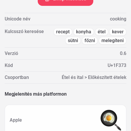
Unicode név
cooking
Kulcsszó keresése
recept
konyha
étel
kever
sütni
főzni
melegíteni
Verzió
0.6
Kód
U+1F373
Csoportban
Étel és ital > Előkészített ételek
Megjelenítés más platformon
Apple