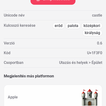
Unicode név
castle
Kulcsszó keresése
erőd
palota
középkori
királyság
Verzió
0.6
Kód
U+1F3F0
Csoportban
Utazás és helyek > Épület
Megjelenítés más platformon
Apple