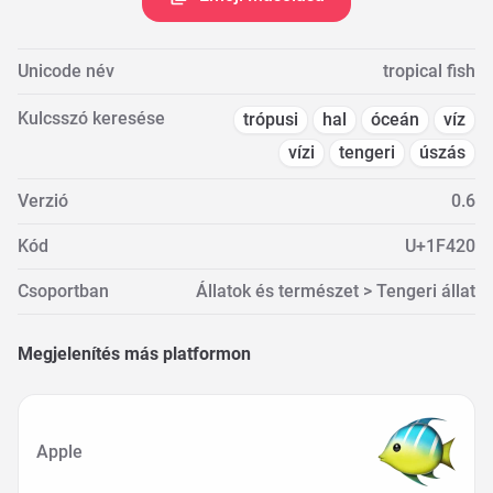
Unicode név
tropical fish
Kulcsszó keresése
trópusi
hal
óceán
víz
vízi
tengeri
úszás
Verzió
0.6
Kód
U+1F420
Csoportban
Állatok és természet > Tengeri állat
Megjelenítés más platformon
Apple