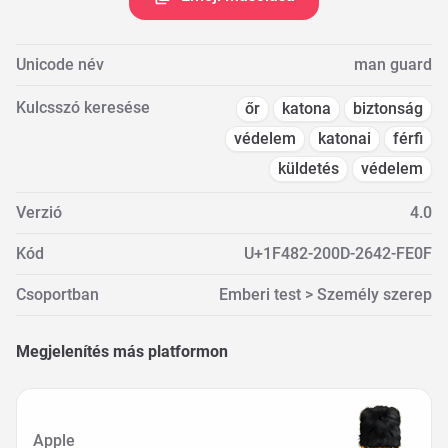
Unicode név
man guard
Kulcsszó keresése
őr
katona
biztonság
védelem
katonai
férfi
küldetés
védelem
Verzió
4.0
Kód
U+1F482-200D-2642-FE0F
Csoportban
Emberi test > Személy szerep
Megjelenítés más platformon
Apple