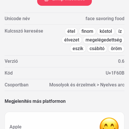
Unicode név
face savoring food
Kulcsszó keresése
étel
finom
kóstol
íz
élvezet
megelégedettség
eszik
csábító
öröm
Verzió
0.6
Kód
U+1F60B
Csoportban
Mosolyok és érzelmek > Nyelves arc
Megjelenítés más platformon
Apple