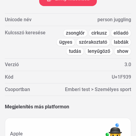
Unicode név
person juggling
Kulcsszó keresése
zsonglőr
cirkusz
előadó
ügyes
szórakoztató
labdák
tudás
lenyűgöző
show
Verzió
3.0
Kód
U+1F939
Csoportban
Emberi test > Személyes sport
Megjelenítés más platformon
Apple