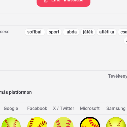
esése
softball
sport
labda
játék
atlétika
cs
Tevékeny
 más platformon
Google
Facebook
X / Twitter
Microsoft
Samsung