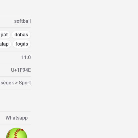
softball
apat
dobás
alap
fogás
11.0
U+1F94E
ségek > Sport
Whatsapp