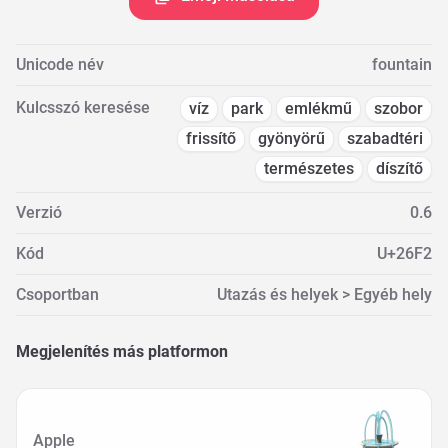
Unicode név
fountain
Kulcsszó keresése
víz
park
emlékmű
szobor
frissítő
gyönyörű
szabadtéri
természetes
díszítő
Verzió
0.6
Kód
U+26F2
Csoportban
Utazás és helyek > Egyéb hely
Megjelenítés más platformon
Apple