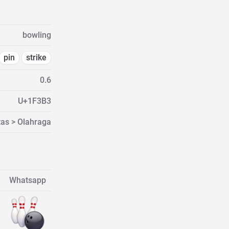
bowling
pin
strike
0.6
U+1F3B3
tas > Olahraga
Whatsapp