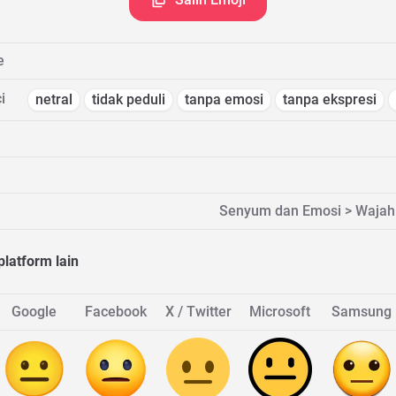
e
i
netral
tidak peduli
tanpa emosi
tanpa ekspresi
Senyum dan Emosi > Wajah n
platform lain
Google
Facebook
X / Twitter
Microsoft
Samsung