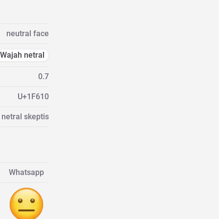
neutral face
Wajah netral
0.7
U+1F610
etral skeptis
Whatsapp