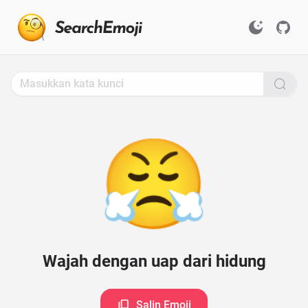
Search
for
Emoji,
Click
to
Copy
😤
Wajah dengan uap dari hidung
Salin Emoji