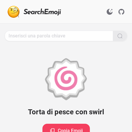
Search
for
Emoji,
Click
to
Copy
🍥
Torta di pesce con swirl
Copia Emoji