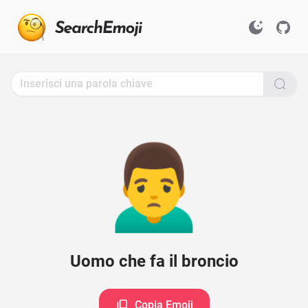
Search
for
Emoji,
Click
to
Copy
🙍‍♂️
Uomo che fa il broncio
Copia Emoji