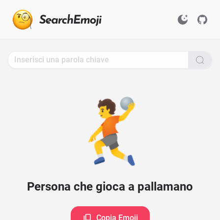
Search
for
Emoji,
Click
to
Copy
🤾
Persona che gioca a pallamano
Copia Emoji