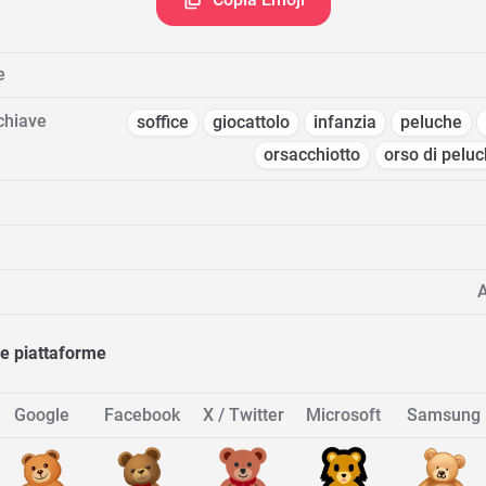
e
chiave
soffice
giocattolo
infanzia
peluche
orsacchiotto
orso di pelu
A
re piattaforme
Google
Facebook
X / Twitter
Microsoft
Samsung