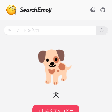
Search
for
Emoji,
Click
to
Copy
🐕
犬
絵文字をコピー