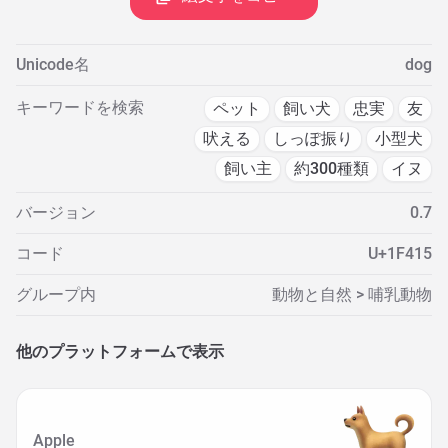
Unicode名
dog
キーワードを検索
ペット
飼い犬
忠実
友
吠える
しっぽ振り
小型犬
飼い主
約300種類
イヌ
バージョン
0.7
コード
U+1F415
グループ内
動物と自然 > 哺乳動物
他のプラットフォームで表示
Apple