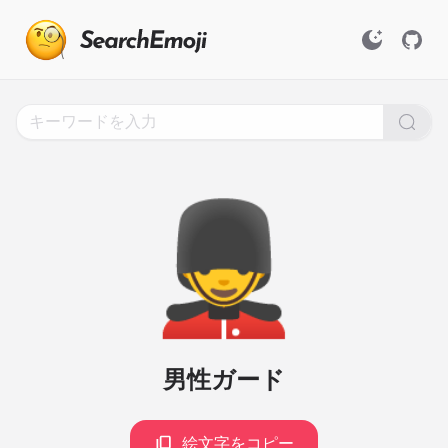
Search
for
Emoji,
Click
to
Copy
💂‍♂️
男性ガード
絵文字をコピー