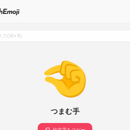
Search
for
Emoji,
Click
to
Copy
🤏
つまむ手
絵文字をコピー