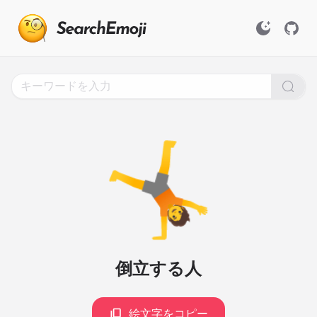
Search
for
Emoji,
Click
to
Copy
🤸
倒立する人
絵文字をコピー