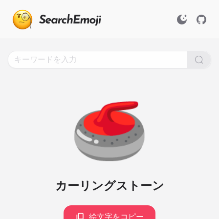
Search
for
Emoji,
Click
to
Copy
🥌
カーリングストーン
絵文字をコピー