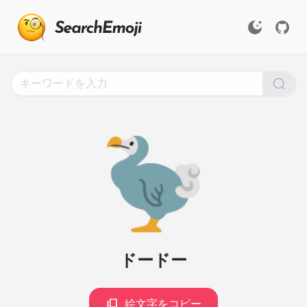
Search
for
Emoji,
Click
to
Copy
🦤
ドードー
絵文字をコピー