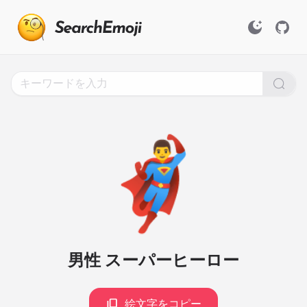
Search
for
Emoji,
Click
to
Copy
🦸‍♂️
男性 スーパーヒーロー
絵文字をコピー