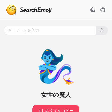
Search
for
Emoji,
Click
to
Copy
🧞‍♀️
女性の魔人
絵文字をコピー