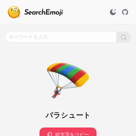
Search
for
Emoji,
Click
to
Copy
🪂
パラシュート
絵文字をコピー