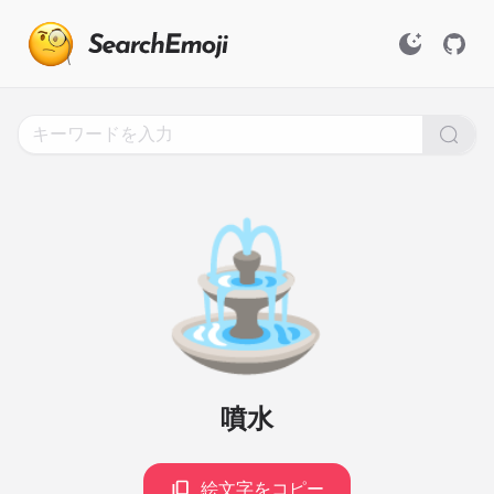
Search
for
Emoji,
Click
to
Copy
⛲
噴水
絵文字をコピー